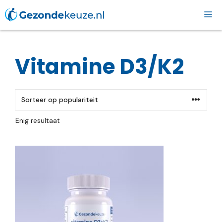
Ga
naar
de
inhoud
Vitamine D3/K2
Enig resultaat