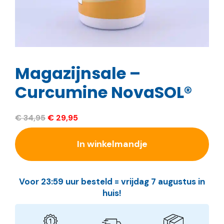
Magazijnsale –
Curcumine NovaSOL®
Oorspronkelijke
Huidige
€
34,95
€
29,95
prijs
prijs
was:
is:
In winkelmandje
€ 34,95.
€ 29,95.
Voor 23:59 uur besteld = vrijdag 7 augustus in
huis!